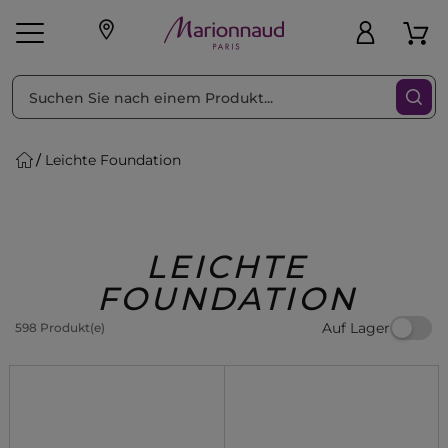
sortieren nach
Filter
Leichte Foundation
sönliche Geschenke
s
Angebote
Treueprogramm
Outlet
LEICHTE
FOUNDATION
Auf Lager
598 Produkt(e)