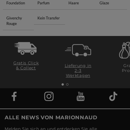
Foundation
Parfum
Haare
Glaze
Givenchy
Kein Transfer
Rouge
Gratis Click
Lieferung in
Gra
& Collect
2-3
Pro
Werktagen
ALLE NEWS VON MARIONNAUD
Melden Sie sich an und entdecken Sie alle