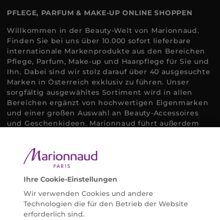
PFLEGE, PARFUM & MAKE-UP ONLINE SHOPPEN
Willkommen in der Beauty-Welt von Marionnaud.
Finden Sie bei uns über 10.000 sofort lieferbare
internationale Markenprodukte aus den Bereichen
Pflege, Parfum, Make-up und Haarpflege für Sie und
Ihn. Dabei sind wir stolz darauf über 40 ausgesuchte
Marken in Österreich exklusiv zu führen. Unser
sorgfältig ausgewähltes Sortiment wird in allen
Bereichen ergänzt von hochwertigen Eigenmarken
und einer großen Auswahl an Beauty-Accessoires
und Geschenkideen. Marionnaud führt außerdem
ausgewählte Naturkosmetik und ökologisch
zertifizierte Pflegeprodukte, um bei allen Beauty
Bedürfnissen individuell mit der perfekten Lösung
helfen zu können. Entdecken Sie auch unsere
Online Beauty Beratungen und bestellen Sie ganz
Ihre Cookie-Einstellungen
einfach alles für Ihre Beauty Routine direkt nach
Wir verwenden Cookies und andere
Hause oder in Ihre Wunsch-Parfümerie liefern.
Technologien die für den Betrieb der Website
BERATUNG & EXPERTISE
erforderlich sind.