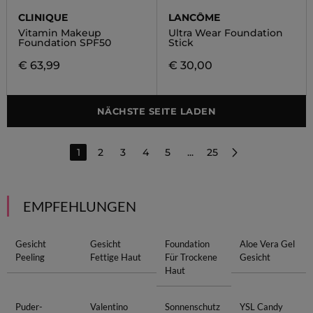
CLINIQUE
LANCÔME
Vitamin Makeup
Ultra Wear Foundation
Foundation SPF50
Stick
€ 63,99
€ 30,00
NÄCHSTE SEITE LADEN
1
2
3
4
5
...
25
EMPFEHLUNGEN
Gesicht
Gesicht
Foundation
Aloe Vera Gel
Peeling
Fettige Haut
Für Trockene
Gesicht
Haut
Puder-
Valentino
Sonnenschutz
YSL Candy