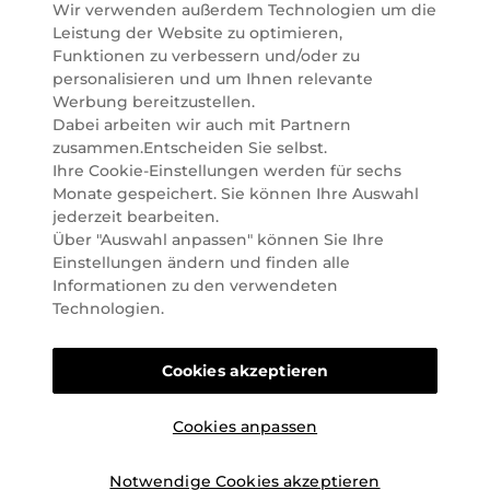
Marionnaud wurde im Jahr 1984 in Paris gegründet
Wir verwenden außerdem Technologien um die
und ist seit 2001 in Österreich vertreten. Mit rund 80
Leistung der Website zu optimieren,
Parfümerien und unserem Online Shop sind wir
Funktionen zu verbessern und/oder zu
Marktführer im selektiven Beautyhandel in
personalisieren und um Ihnen relevante
Österreich. Seit 2023 liefern wir auch nach
Werbung bereitzustellen.
Deutschland. Durch abwechselnde Aktionen und
Dabei arbeiten wir auch mit Partnern
attraktive Angebote zu allen Anlässen finden Sie bei
zusammen.Entscheiden Sie selbst.
Marionnaud alles, was Beauty Herzen höherschlagen
Ihre Cookie-Einstellungen werden für sechs
lässt. Wir glauben fest daran, dass Freude auf viele
Monate gespeichert. Sie können Ihre Auswahl
Arten geschaffen werden kann. Vom beruhigenden
jederzeit bearbeiten.
und pflegenden Gefühl Ihrer Lieblingsaugencreme
Über "Auswahl anpassen" können Sie Ihre
bis zur positiven Verpflichtung zu nachhaltigen
Einstellungen ändern und finden alle
Rohstoffen. Darum suchen wir jeden Tag nach
Informationen zu den verwendeten
Wegen, um Ihnen das tägliche Wohlfühlen zu
Technologien.
erleichtern, Sie zu inspirieren und Sie so gut wir es
können online und offline zu beraten und bei Ihren
Cookies akzeptieren
Fragen zu unterstützen.
Cookies anpassen
Notwendige Cookies akzeptieren