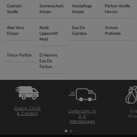
Guerlain
Sonnenschutz
Hautpflege
Parfum Vanille
Vanille
Körper
Körper
Herren
Aloe Vera
Nude
Eau De
Armani
Körper
Lippenstift
Giardins
Profondo
Matt
Trésor Parfüm
D Hermes
Eau De
Parfum
Gratis Click
Lieferung in
Gra
& Collect
2-3
Pro
Werktagen