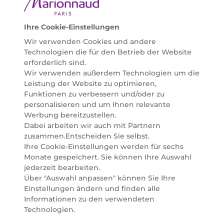
Bedürfnissen individuell mit der perfekten Lösung
helfen zu können. Entdecken Sie auch unsere
Online Beauty Beratungen und bestellen Sie ganz
Ihre Cookie-Einstellungen
einfach alles für Ihre Beauty Routine direkt nach
Wir verwenden Cookies und andere
Hause oder in Ihre Wunsch-Parfümerie liefern.
Technologien die für den Betrieb der Website
BERATUNG & EXPERTISE
erforderlich sind.
Marionnaud wurde im Jahr 1984 in Paris gegründet
Wir verwenden außerdem Technologien um die
und ist seit 2001 in Österreich vertreten. Mit rund 80
Leistung der Website zu optimieren,
Parfümerien und unserem Online Shop sind wir
Funktionen zu verbessern und/oder zu
Marktführer im selektiven Beautyhandel in
personalisieren und um Ihnen relevante
Österreich. Seit 2023 liefern wir auch nach
Werbung bereitzustellen.
Deutschland. Durch abwechselnde Aktionen und
Dabei arbeiten wir auch mit Partnern
attraktive Angebote zu allen Anlässen finden Sie bei
zusammen.Entscheiden Sie selbst.
Marionnaud alles, was Beauty Herzen höherschlagen
Ihre Cookie-Einstellungen werden für sechs
lässt. Wir glauben fest daran, dass Freude auf viele
Monate gespeichert. Sie können Ihre Auswahl
Arten geschaffen werden kann. Vom beruhigenden
jederzeit bearbeiten.
und pflegenden Gefühl Ihrer Lieblingsaugencreme
Über "Auswahl anpassen" können Sie Ihre
bis zur positiven Verpflichtung zu nachhaltigen
Einstellungen ändern und finden alle
Rohstoffen. Darum suchen wir jeden Tag nach
Informationen zu den verwendeten
Wegen, um Ihnen das tägliche Wohlfühlen zu
Technologien.
erleichtern, Sie zu inspirieren und Sie so gut wir es