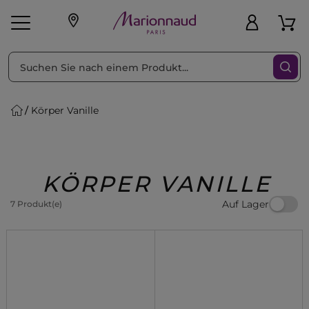
sortieren nach
Filter
Körper Vanille
sönliche Geschenke
s
Angebote
Treueprogramm
Outlet
KÖRPER VANILLE
Auf Lager
7 Produkt(e)