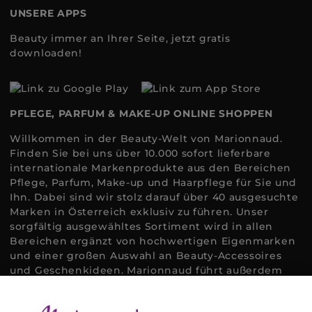
UNSERE APPS
Beauty immer an Ihrer Seite, jetzt gratis
downloaden!
PFLEGE, PARFUM & MAKE-UP ONLINE SHOPPEN
Willkommen in der Beauty-Welt von Marionnaud.
Finden Sie bei uns über 10.000 sofort lieferbare
internationale Markenprodukte aus den Bereichen
Pflege, Parfum, Make-up und Haarpflege für Sie und
Ihn. Dabei sind wir stolz darauf über 40 ausgesuchte
Marken in Österreich exklusiv zu führen. Unser
sorgfältig ausgewähltes Sortiment wird in allen
Bereichen ergänzt von hochwertigen Eigenmarken
und einer großen Auswahl an Beauty-Accessoires
und Geschenkideen. Marionnaud führt außerdem
ausgewählte Naturkosmetik und ökologisch
zertifizierte Pflegeprodukte, um bei allen Beauty