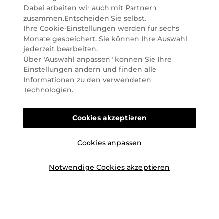
Deutschland. Durch abwechselnde Aktionen und
Dabei arbeiten wir auch mit Partnern
attraktive Angebote zu allen Anlässen finden Sie bei
zusammen.Entscheiden Sie selbst.
Marionnaud alles, was Beauty Herzen höherschlagen
Ihre Cookie-Einstellungen werden für sechs
lässt. Wir glauben fest daran, dass Freude auf viele
Monate gespeichert. Sie können Ihre Auswahl
Arten geschaffen werden kann. Vom beruhigenden
jederzeit bearbeiten.
und pflegenden Gefühl Ihrer Lieblingsaugencreme
Über "Auswahl anpassen" können Sie Ihre
bis zur positiven Verpflichtung zu nachhaltigen
Einstellungen ändern und finden alle
Rohstoffen. Darum suchen wir jeden Tag nach
Informationen zu den verwendeten
Wegen, um Ihnen das tägliche Wohlfühlen zu
Technologien.
erleichtern, Sie zu inspirieren und Sie so gut wir es
können online und offline zu beraten und bei Ihren
Cookies akzeptieren
Fragen zu unterstützen.
Cookies anpassen
Notwendige Cookies akzeptieren
©2026 Marionnaud
|
Sitemap