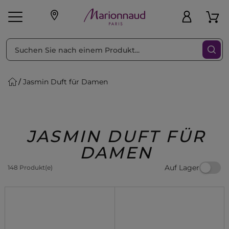
sortieren nach
Filter
Jasmin Duft für Damen
sönliche Geschenke
s
Angebote
Treueprogramm
Outlet
JASMIN DUFT FÜR
DAMEN
Auf Lager
148 Produkt(e)