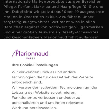
internationale Markenprodukte aus den Bereichen
Pflege, Parfum, Make-up und Haarpflege für Sie und
Ihn. Dabei sind wir stolz darauf über 40 ausgesuchte
Marken in Österreich exklusiv zu führen. Unser
sorgfältig ausgewähltes Sortiment wird in allen
Bereichen ergänzt von hochwertigen Eigenmarken
und einer großen Auswahl an Beauty-Accessoires
und Geschenkideen. Marionnaud führt außerdem
ausgewählte Naturkosmetik und ökologisch
zertifizierte Pflegeprodukte, um bei allen Beauty
Bedürfnissen individuell mit der perfekten Lösung
helfen zu können. Entdecken Sie auch unsere
Online Beauty Beratungen und bestellen Sie ganz
Ihre Cookie-Einstellungen
einfach alles für Ihre Beauty Routine direkt nach
Wir verwenden Cookies und andere
Hause oder in Ihre Wunsch-Parfümerie liefern.
Technologien die für den Betrieb der Website
BERATUNG & EXPERTISE
erforderlich sind.
Marionnaud wurde im Jahr 1984 in Paris gegründet
Wir verwenden außerdem Technologien um die
und ist seit 2001 in Österreich vertreten. Mit rund 80
Leistung der Website zu optimieren,
Parfümerien und unserem Online Shop sind wir
Funktionen zu verbessern und/oder zu
Marktführer im selektiven Beautyhandel in
personalisieren und um Ihnen relevante
Österreich. Seit 2023 liefern wir auch nach
Werbung bereitzustellen.