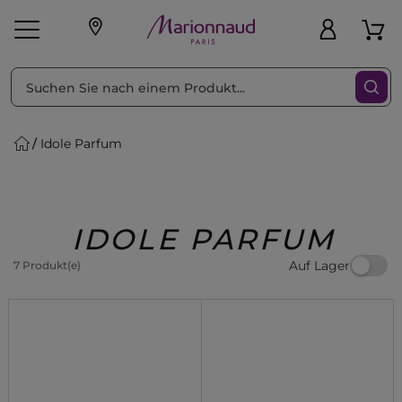
sortieren nach
Filter
Idole Parfum
sönliche Geschenke
s
Angebote
Treueprogramm
Outlet
IDOLE PARFUM
Auf Lager
7 Produkt(e)