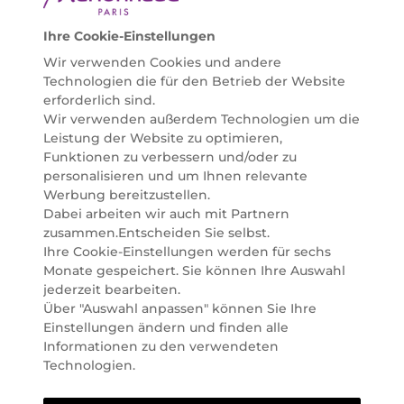
helfen zu können. Entdecken Sie auch unsere
Online Beauty Beratungen und bestellen Sie ganz
Ihre Cookie-Einstellungen
einfach alles für Ihre Beauty Routine direkt nach
Wir verwenden Cookies und andere
Hause oder in Ihre Wunsch-Parfümerie liefern.
Technologien die für den Betrieb der Website
BERATUNG & EXPERTISE
erforderlich sind.
Marionnaud wurde im Jahr 1984 in Paris gegründet
Wir verwenden außerdem Technologien um die
und ist seit 2001 in Österreich vertreten. Mit rund 80
Leistung der Website zu optimieren,
Parfümerien und unserem Online Shop sind wir
Funktionen zu verbessern und/oder zu
Marktführer im selektiven Beautyhandel in
personalisieren und um Ihnen relevante
Österreich. Seit 2023 liefern wir auch nach
Werbung bereitzustellen.
Deutschland. Durch abwechselnde Aktionen und
Dabei arbeiten wir auch mit Partnern
attraktive Angebote zu allen Anlässen finden Sie bei
zusammen.Entscheiden Sie selbst.
Marionnaud alles, was Beauty Herzen höherschlagen
Ihre Cookie-Einstellungen werden für sechs
lässt. Wir glauben fest daran, dass Freude auf viele
Monate gespeichert. Sie können Ihre Auswahl
Arten geschaffen werden kann. Vom beruhigenden
jederzeit bearbeiten.
und pflegenden Gefühl Ihrer Lieblingsaugencreme
Über "Auswahl anpassen" können Sie Ihre
bis zur positiven Verpflichtung zu nachhaltigen
Einstellungen ändern und finden alle
Rohstoffen. Darum suchen wir jeden Tag nach
Informationen zu den verwendeten
Wegen, um Ihnen das tägliche Wohlfühlen zu
Technologien.
erleichtern, Sie zu inspirieren und Sie so gut wir es
können online und offline zu beraten und bei Ihren