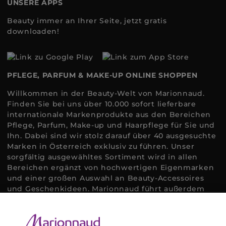
UNSERE APPS
Beauty immer an Ihrer Seite, jetzt gratis
downloaden!
PFLEGE, PARFUM & MAKE-UP ONLINE SHOPPEN
Willkommen in der Beauty-Welt von Marionnaud.
Finden Sie bei uns über 10.000 sofort lieferbare
internationale Markenprodukte aus den Bereichen
Pflege, Parfum, Make-up und Haarpflege für Sie und
Ihn. Dabei sind wir stolz darauf über 40 ausgesuchte
Marken in Österreich exklusiv zu führen. Unser
sorgfältig ausgewähltes Sortiment wird in allen
Bereichen ergänzt von hochwertigen Eigenmarken
und einer großen Auswahl an Beauty-Accessoires
und Geschenkideen. Marionnaud führt außerdem
ausgewählte Naturkosmetik und ökologisch
zertifizierte Pflegeprodukte, um bei allen Beauty
Bedürfnissen individuell mit der perfekten Lösung