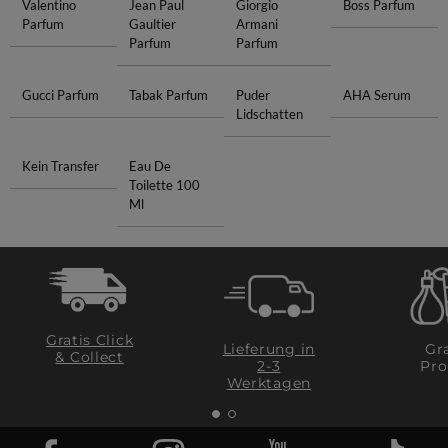
Valentino
Jean Paul
Giorgio
Boss Parfum
Parfum
Gaultier
Armani
Parfum
Parfum
Gucci Parfum
Tabak Parfum
Puder
AHA Serum
Lidschatten
Kein Transfer
Eau De
Toilette 100
Ml
Gratis Click
Lieferung in
Gra
& Collect
2-3
Pro
Werktagen