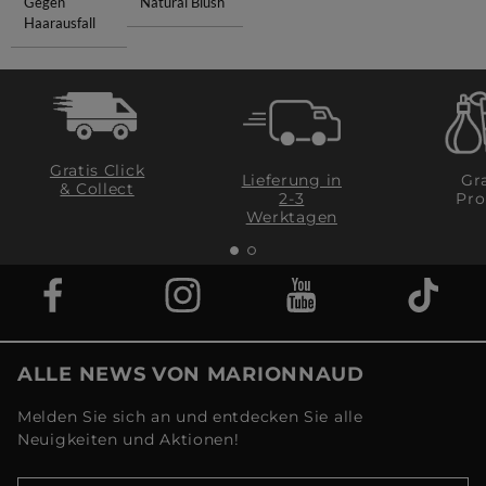
Gegen
Natural Blush
Haarausfall
Gratis Click
Lieferung in
Gra
& Collect
2-3
Pro
Werktagen
ALLE NEWS VON MARIONNAUD
Melden Sie sich an und entdecken Sie alle
Neuigkeiten und Aktionen!