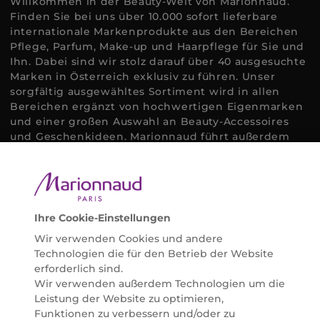
Willkommen in der Beauty-Welt von Marionnaud.
Finden Sie bei uns über 10.000 sofort lieferbare
internationale Markenprodukte aus den Bereichen
Pflege, Parfum, Make-up und Haarpflege für Sie und
Ihn. Dabei sind wir stolz darauf über 40 ausgesuchte
Marken in Österreich exklusiv zu führen. Unser
sorgfältig ausgewähltes Sortiment wird in allen
Bereichen ergänzt von hochwertigen Eigenmarken
und einer großen Auswahl an Beauty-Accessoires
und Geschenkideen. Marionnaud führt außerdem
ausgewählte Naturkosmetik und ökologisch
zertifizierte Pflegeprodukte, um bei allen Beauty
Bedürfnissen individuell mit der perfekten Lösung
helfen zu können. Entdecken Sie auch unsere
Online Beauty Beratungen und bestellen Sie ganz
Ihre Cookie-Einstellungen
einfach alles für Ihre Beauty Routine direkt nach
Wir verwenden Cookies und andere
Hause oder in Ihre Wunsch-Parfümerie liefern.
Technologien die für den Betrieb der Website
BERATUNG & EXPERTISE
erforderlich sind.
Marionnaud wurde im Jahr 1984 in Paris gegründet
Wir verwenden außerdem Technologien um die
und ist seit 2001 in Österreich vertreten. Mit rund 80
Leistung der Website zu optimieren,
Parfümerien und unserem Online Shop sind wir
Funktionen zu verbessern und/oder zu