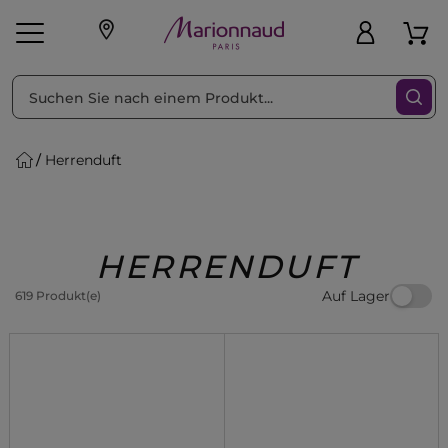
sortieren nach
Filter
Herrenduft
sönliche Geschenke
s
Angebote
Treueprogramm
Outlet
HERRENDUFT
Auf Lager
619 Produkt(e)