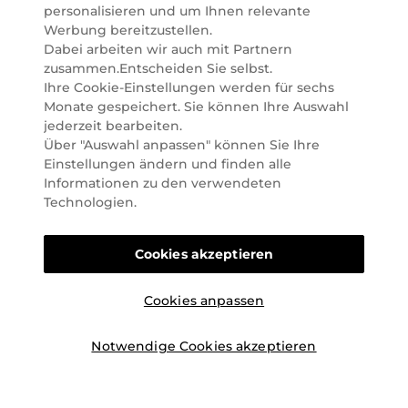
Marktführer im selektiven Beautyhandel in
personalisieren und um Ihnen relevante
Österreich. Seit 2023 liefern wir auch nach
Werbung bereitzustellen.
Deutschland. Durch abwechselnde Aktionen und
Dabei arbeiten wir auch mit Partnern
attraktive Angebote zu allen Anlässen finden Sie bei
zusammen.Entscheiden Sie selbst.
Marionnaud alles, was Beauty Herzen höherschlagen
Ihre Cookie-Einstellungen werden für sechs
lässt. Wir glauben fest daran, dass Freude auf viele
Monate gespeichert. Sie können Ihre Auswahl
Arten geschaffen werden kann. Vom beruhigenden
jederzeit bearbeiten.
und pflegenden Gefühl Ihrer Lieblingsaugencreme
Über "Auswahl anpassen" können Sie Ihre
bis zur positiven Verpflichtung zu nachhaltigen
Einstellungen ändern und finden alle
Rohstoffen. Darum suchen wir jeden Tag nach
Informationen zu den verwendeten
Wegen, um Ihnen das tägliche Wohlfühlen zu
Technologien.
erleichtern, Sie zu inspirieren und Sie so gut wir es
können online und offline zu beraten und bei Ihren
Cookies akzeptieren
Fragen zu unterstützen.
Cookies anpassen
Notwendige Cookies akzeptieren
©2026 Marionnaud
|
Sitemap