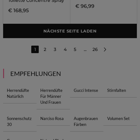
Toilette Concentre Spray
€ 96,99
€ 168,95
NÄCHSTE SEITE LADEN
1
2
3
4
5
...
26
EMPFEHLUNGEN
Herrendüfte
Herrendüfte
Gucci Intense
Stirnfalten
Natürlich
Für Männer
Und Frauen
Sonnenschutz
Narciso Rosa
Augenbrauen
Volumen Set
30
Färben