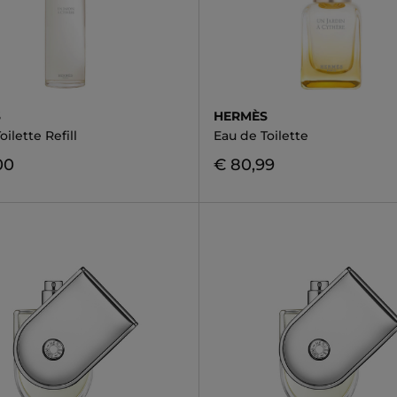
S
HERMÈS
oilette Refill
Eau de Toilette
00
€ 80,99