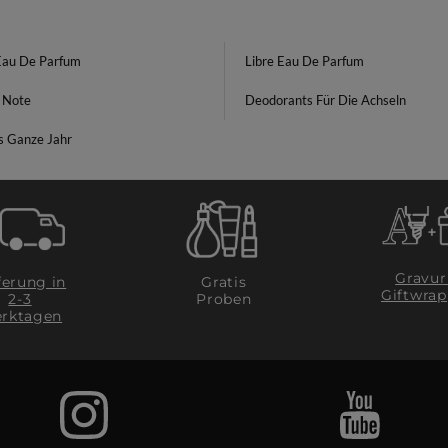
Eau De Parfum
Libre Eau De Parfum
 Note
Deodorants Für Die Achseln
s Ganze Jahr
Gravur
ferung in
Gratis
Giftwrap
2-3
Proben
rktagen