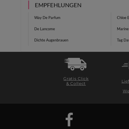
EMPFEHLUNGEN
Way De Parfum
Chloe 
De Lancome
Marine
Dichte Augenbrauen
Tag Da
Gratis Click
Lie
& Collect
We