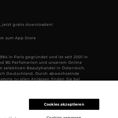
, jetzt gratis downloaden!
84 in Paris gegründet und ist seit 2001 in
rund 80 Parfümerien und unserem Online
m selektiven Beautyhandel in Österreich.
 nach Deutschland. Durch abwechselnde
ebote zu allen Anlässen finden Sie bei
y Herzen höherschlagen lässt. Wir
eude auf viele Arten geschaffen werden
d pflegenden Gefühl Ihrer
 positiven Verpflichtung zu nachhaltigen
Cookies akzeptieren
wir jeden Tag nach Wegen, um Ihnen das
chtern, Sie zu inspirieren und Sie so gut
fline zu beraten und bei Ihren Fragen zu
Cookies anpassen