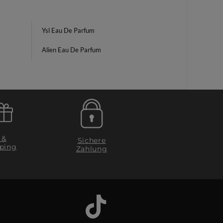
Ysl Eau De Parfum
Alien Eau De Parfum
 &
Sichere
ping
Zahlung