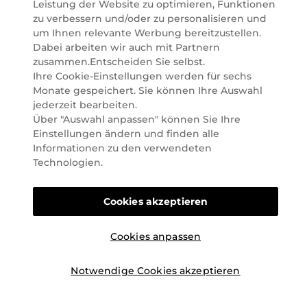
Leistung der Website zu optimieren, Funktionen
lässt. Wir glauben fest daran, dass Freude auf viele
zu verbessern und/oder zu personalisieren und
Arten geschaffen werden kann. Vom beruhigenden
um Ihnen relevante Werbung bereitzustellen.
und pflegenden Gefühl Ihrer Lieblingsaugencreme
Dabei arbeiten wir auch mit Partnern
bis zur positiven Verpflichtung zu nachhaltigen
zusammen.Entscheiden Sie selbst.
Rohstoffen. Darum suchen wir jeden Tag nach
Ihre Cookie-Einstellungen werden für sechs
Wegen, um Ihnen das tägliche Wohlfühlen zu
Monate gespeichert. Sie können Ihre Auswahl
erleichtern, Sie zu inspirieren und Sie so gut wir es
jederzeit bearbeiten.
können online und offline zu beraten und bei Ihren
Über "Auswahl anpassen" können Sie Ihre
Fragen zu unterstützen.
Einstellungen ändern und finden alle
Informationen zu den verwendeten
Technologien.
Cookies akzeptieren
©2026 Marionnaud
|
Sitemap
Cookies anpassen
Notwendige Cookies akzeptieren