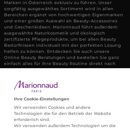
Marken in Österreich exklusiv zu führen. Unser
sorgfältig ausgewähltes Sortiment wird in allen
Bereichen ergänzt von hochwertigen Eigenmarken
und einer großen Auswahl an Beauty-Accessoires
und Geschenkideen. Marionnaud führt außerdem
ausgewählte Naturkosmetik und ökologisch
zertifizierte Pflegeprodukte, um bei allen Beauty
Bedürfnissen individuell mit der perfekten Lösung
helfen zu können. Entdecken Sie auch unsere
Online Beauty Beratungen und bestellen Sie ganz
einfach alles für Ihre Beauty Routine direkt nach
Hause oder in Ihre Wunsch-Parfümerie liefern.
BERATUNG & EXPERTISE
Marionnaud wurde im Jahr 1984 in Paris gegründet
und ist seit 2001 in Österreich vertreten. Mit rund 80
Parfümerien und unserem Online Shop sind wir
Ihre Cookie-Einstellungen
Marktführer im selektiven Beautyhandel in
Wir verwenden Cookies und andere
Österreich. Seit 2023 liefern wir auch nach
Technologien die für den Betrieb der Website
Deutschland. Durch abwechselnde Aktionen und
erforderlich sind.
attraktive Angebote zu allen Anlässen finden Sie bei
Wir verwenden außerdem Technologien um die
Marionnaud alles, was Beauty Herzen höherschlagen