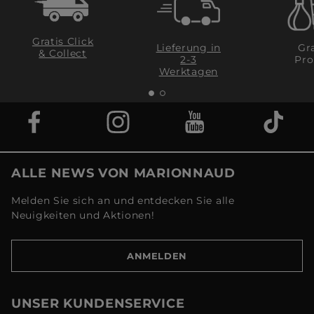
Gratis Click
Lieferung in
Gra
& Collect
2-3
Pro
Werktagen
ALLE NEWS VON MARIONNAUD
Melden Sie sich an und entdecken Sie alle
Neuigkeiten und Aktionen!
ANMELDEN
UNSER KUNDENSERVICE