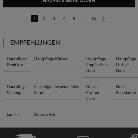
NÄCHSTE SEITE LADEN
1
2
3
4
5
...
15
EMPFEHLUNGEN
Hautpflege
Hautpflege Körper
Hautpflege
Hautpflege
Produkte
Empfindliche
Fettige
Haut
Haut
Hautpflege
Feuchtigkeitsspendendes
Neues
Nude
Makeup
Serum
Parfum
Foundation
Libre
Lip Tint
Narciso Her