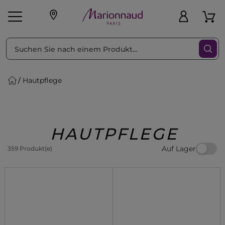
sortieren nach
Filter
Hautpflege
sönliche Geschenke
s
Angebote
Treueprogramm
Outlet
HAUTPFLEGE
Auf Lager
359 Produkt(e)