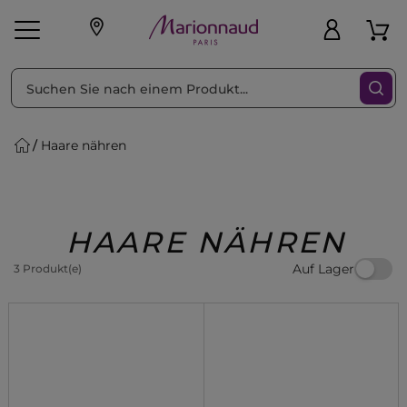
sortieren nach
Filter
Haare nähren
sönliche Geschenke
s
Angebote
Treueprogramm
Outlet
HAARE NÄHREN
Auf Lager
3 Produkt(e)