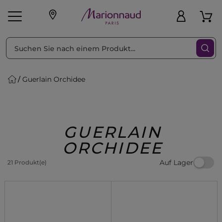
sortieren nach
Filter
Guerlain Orchidee
sönliche Geschenke
s
Angebote
Treueprogramm
Outlet
GUERLAIN
ORCHIDEE
Auf Lager
21 Produkt(e)