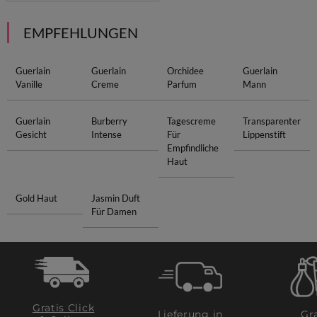
EMPFEHLUNGEN
Guerlain
Guerlain
Orchidee
Guerlain
Vanille
Creme
Parfum
Mann
Guerlain
Burberry
Tagescreme
Transparenter
Gesicht
Intense
Für
Lippenstift
Empfindliche
Haut
Gold Haut
Jasmin Duft
Für Damen
Gratis Click
Lieferung in
Gra