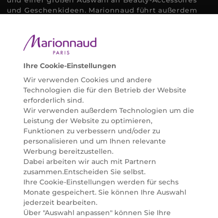
und Geschenkideen. Marionnaud führt außerdem
ausgewählte Naturkosmetik und ökologisch
zertifizierte Pflegeprodukte, um bei allen Beauty
Bedürfnissen individuell mit der perfekten Lösung
helfen zu können. Entdecken Sie auch unsere
Online Beauty Beratungen und bestellen Sie ganz
Ihre Cookie-Einstellungen
einfach alles für Ihre Beauty Routine direkt nach
Wir verwenden Cookies und andere
Hause oder in Ihre Wunsch-Parfümerie liefern.
Technologien die für den Betrieb der Website
BERATUNG & EXPERTISE
erforderlich sind.
Marionnaud wurde im Jahr 1984 in Paris gegründet
Wir verwenden außerdem Technologien um die
und ist seit 2001 in Österreich vertreten. Mit rund 80
Leistung der Website zu optimieren,
Parfümerien und unserem Online Shop sind wir
Funktionen zu verbessern und/oder zu
Marktführer im selektiven Beautyhandel in
personalisieren und um Ihnen relevante
Österreich. Seit 2023 liefern wir auch nach
Werbung bereitzustellen.
Deutschland. Durch abwechselnde Aktionen und
Dabei arbeiten wir auch mit Partnern
attraktive Angebote zu allen Anlässen finden Sie bei
zusammen.Entscheiden Sie selbst.
Marionnaud alles, was Beauty Herzen höherschlagen
Ihre Cookie-Einstellungen werden für sechs
lässt. Wir glauben fest daran, dass Freude auf viele
Monate gespeichert. Sie können Ihre Auswahl
Arten geschaffen werden kann. Vom beruhigenden
jederzeit bearbeiten.
und pflegenden Gefühl Ihrer Lieblingsaugencreme
Über "Auswahl anpassen" können Sie Ihre