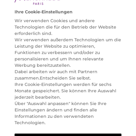
helfen zu können. Entdecken Sie auch unsere
Online Beauty Beratungen und bestellen Sie ganz
Ihre Cookie-Einstellungen
einfach alles für Ihre Beauty Routine direkt nach
Wir verwenden Cookies und andere
Hause oder in Ihre Wunsch-Parfümerie liefern.
Technologien die für den Betrieb der Website
BERATUNG & EXPERTISE
erforderlich sind.
Marionnaud wurde im Jahr 1984 in Paris gegründet
Wir verwenden außerdem Technologien um die
und ist seit 2001 in Österreich vertreten. Mit rund 80
Leistung der Website zu optimieren,
Parfümerien und unserem Online Shop sind wir
Funktionen zu verbessern und/oder zu
Marktführer im selektiven Beautyhandel in
personalisieren und um Ihnen relevante
Österreich. Seit 2023 liefern wir auch nach
Werbung bereitzustellen.
Deutschland. Durch abwechselnde Aktionen und
Dabei arbeiten wir auch mit Partnern
attraktive Angebote zu allen Anlässen finden Sie bei
zusammen.Entscheiden Sie selbst.
Marionnaud alles, was Beauty Herzen höherschlagen
Ihre Cookie-Einstellungen werden für sechs
lässt. Wir glauben fest daran, dass Freude auf viele
Monate gespeichert. Sie können Ihre Auswahl
Arten geschaffen werden kann. Vom beruhigenden
jederzeit bearbeiten.
und pflegenden Gefühl Ihrer Lieblingsaugencreme
Über "Auswahl anpassen" können Sie Ihre
bis zur positiven Verpflichtung zu nachhaltigen
Einstellungen ändern und finden alle
Rohstoffen. Darum suchen wir jeden Tag nach
Informationen zu den verwendeten
Wegen, um Ihnen das tägliche Wohlfühlen zu
Technologien.
erleichtern, Sie zu inspirieren und Sie so gut wir es
können online und offline zu beraten und bei Ihren