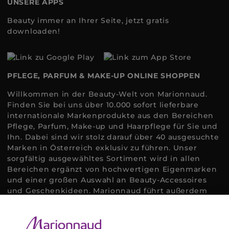
UNSERE APPS
Beauty immer an Ihrer Seite, jetzt gratis
downloaden!
PFLEGE, PARFUM & MAKE-UP ONLINE SHOPPEN
Willkommen in der Beauty-Welt von Marionnaud.
Finden Sie bei uns über 10.000 sofort lieferbare
internationale Markenprodukte aus den Bereichen
Pflege, Parfum, Make-up und Haarpflege für Sie und
Ihn. Dabei sind wir stolz darauf über 40 ausgesuchte
Marken in Österreich exklusiv zu führen. Unser
sorgfältig ausgewähltes Sortiment wird in allen
Bereichen ergänzt von hochwertigen Eigenmarken
und einer großen Auswahl an Beauty-Accessoires
und Geschenkideen. Marionnaud führt außerdem
ausgewählte Naturkosmetik und ökologisch
zertifizierte Pflegeprodukte, um bei allen Beauty
Bedürfnissen individuell mit der perfekten Lösung