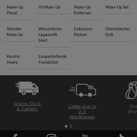
Make-Up
Ysl Make Up
Make-Up
Make-Up Set
Pinsel
Entfernen
Shiseido
Wasserfester
Exklusives
Orientalischer
Make Up
Lippenstift
Parfum
Duft
Matt
Keratin
Langanhaltende
Haare
Foundation
Gratis Click
Lieferung in
Gra
& Collect
2-3
Pro
Werktagen