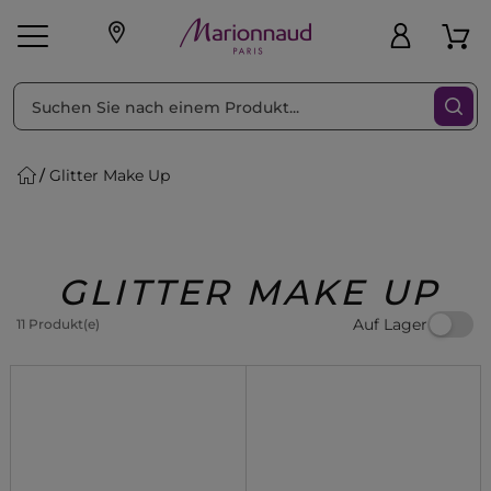
sortieren nach
Filter
Glitter Make Up
sönliche Geschenke
s
Angebote
Treueprogramm
Outlet
GLITTER MAKE UP
Auf Lager
11 Produkt(e)