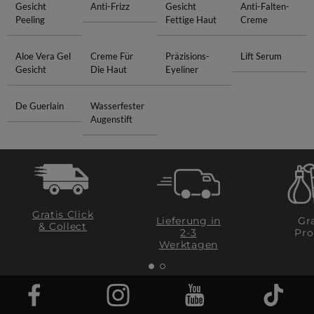
Gesicht
Anti-Frizz
Gesicht
Anti-Falten-
Peeling
Fettige Haut
Creme
Aloe Vera Gel
Creme Für
Präzisions-
Lift Serum
Gesicht
Die Haut
Eyeliner
De Guerlain
Wasserfester
Augenstift
Gratis Click
Lieferung in
Gra
& Collect
2-3
Pro
Werktagen