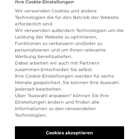
Ihre Cookie-Einstellungen
einfach alles für Ihre Beauty Routine direkt nach
Wir verwenden Cookies und andere
Hause oder in Ihre Wunsch-Parfümerie liefern.
Technologien die für den Betrieb der Website
BERATUNG & EXPERTISE
erforderlich sind.
Marionnaud wurde im Jahr 1984 in Paris gegründet
Wir verwenden außerdem Technologien um die
und ist seit 2001 in Österreich vertreten. Mit rund 80
Leistung der Website zu optimieren,
Parfümerien und unserem Online Shop sind wir
Funktionen zu verbessern und/oder zu
Marktführer im selektiven Beautyhandel in
personalisieren und um Ihnen relevante
Österreich. Seit 2023 liefern wir auch nach
Werbung bereitzustellen.
Deutschland. Durch abwechselnde Aktionen und
Dabei arbeiten wir auch mit Partnern
attraktive Angebote zu allen Anlässen finden Sie bei
zusammen.Entscheiden Sie selbst.
Marionnaud alles, was Beauty Herzen höherschlagen
Ihre Cookie-Einstellungen werden für sechs
lässt. Wir glauben fest daran, dass Freude auf viele
Monate gespeichert. Sie können Ihre Auswahl
Arten geschaffen werden kann. Vom beruhigenden
jederzeit bearbeiten.
und pflegenden Gefühl Ihrer Lieblingsaugencreme
Über "Auswahl anpassen" können Sie Ihre
bis zur positiven Verpflichtung zu nachhaltigen
Einstellungen ändern und finden alle
Rohstoffen. Darum suchen wir jeden Tag nach
Informationen zu den verwendeten
Wegen, um Ihnen das tägliche Wohlfühlen zu
Technologien.
erleichtern, Sie zu inspirieren und Sie so gut wir es
können online und offline zu beraten und bei Ihren
Cookies akzeptieren
Fragen zu unterstützen.