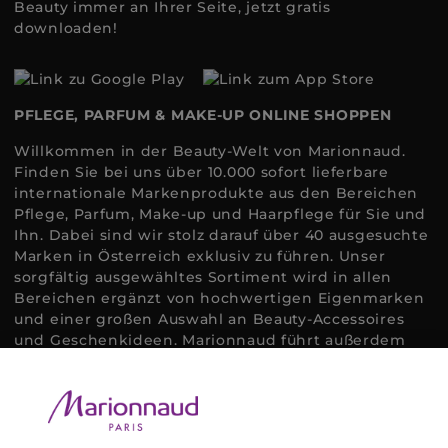
Beauty immer an Ihrer Seite, jetzt gratis
downloaden!
PFLEGE, PARFUM & MAKE-UP ONLINE SHOPPEN
Willkommen in der Beauty-Welt von Marionnaud.
Finden Sie bei uns über 10.000 sofort lieferbare
internationale Markenprodukte aus den Bereichen
Pflege, Parfum, Make-up und Haarpflege für Sie und
Ihn. Dabei sind wir stolz darauf über 40 ausgesuchte
Marken in Österreich exklusiv zu führen. Unser
sorgfältig ausgewähltes Sortiment wird in allen
Bereichen ergänzt von hochwertigen Eigenmarken
und einer großen Auswahl an Beauty-Accessoires
und Geschenkideen. Marionnaud führt außerdem
ausgewählte Naturkosmetik und ökologisch
zertifizierte Pflegeprodukte, um bei allen Beauty
Bedürfnissen individuell mit der perfekten Lösung
helfen zu können. Entdecken Sie auch unsere
Online Beauty Beratungen und bestellen Sie ganz