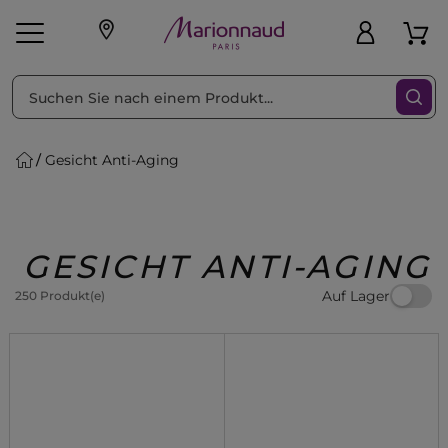
sortieren nach
Filter
Gesicht Anti-Aging
sönliche Geschenke
s
Angebote
Treueprogramm
Outlet
GESICHT ANTI-AGING
Auf Lager
250 Produkt(e)