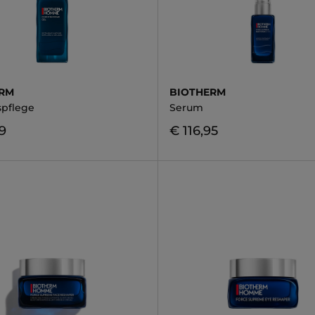
ERM
BIOTHERM
spflege
Serum
9
€ 116,95