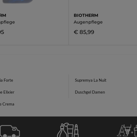
ERM
BIOTHERM
spflege
Augenpflege
95
€ 85,99
ia Forte
Supremya La Nuit
 Elixier
Duschgel Damen
e Crema