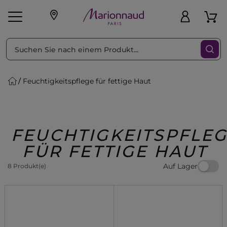
sortieren nach
Filter
Feuchtigkeitspflege für fettige Haut
sönliche Geschenke
s
Angebote
Treueprogramm
Outlet
FEUCHTIGKEITSPFLE
FÜR FETTIGE HAUT
Auf Lager
8 Produkt(e)