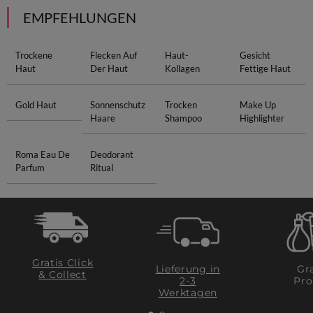
EMPFEHLUNGEN
Trockene
Flecken Auf
Haut-
Gesicht
Haut
Der Haut
Kollagen
Fettige Haut
Gold Haut
Sonnenschutz
Trocken
Make Up
Haare
Shampoo
Highlighter
Roma Eau De
Deodorant
Parfum
Ritual
Gratis Click
Lieferung in
Gra
& Collect
2-3
Pro
Werktagen