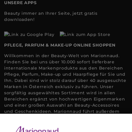
UNSERE APPS
Beauty immer an Ihrer Seite, jetzt gratis
downloaden!
PFLEGE, PARFUM & MAKE-UP ONLINE SHOPPEN
Willkommen in der Beauty-Welt von Marionnaud.
Finden Sie bei uns über 10.000 sofort lieferbare
internationale Markenprodukte aus den Bereichen
Pflege, Parfum, Make-up und Haarpflege für Sie und
Ihn. Dabei sind wir stolz darauf über 40 ausgesuchte
Marken in Österreich exklusiv zu führen. Unser
sorgfältig ausgewähltes Sortiment wird in allen
Bereichen ergänzt von hochwertigen Eigenmarken
und einer großen Auswahl an Beauty-Accessoires
und Geschenkideen. Marionnaud führt außerdem
ausgewählte Naturkosmetik und ökologisch
zertifizierte Pflegeprodukte, um bei allen Beauty
Bedürfnissen individuell mit der perfekten Lösung