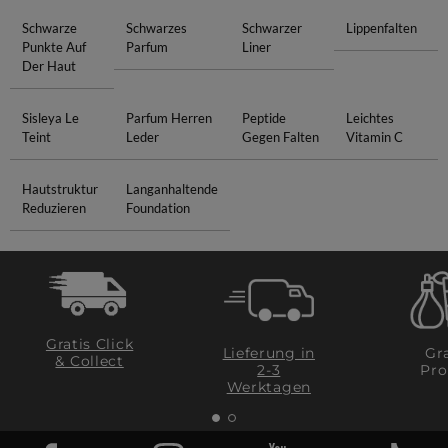
Schwarze
Schwarzes
Schwarzer
Lippenfalten
Punkte Auf
Parfum
Liner
Der Haut
Sisleya Le
Parfum Herren
Peptide
Leichtes
Teint
Leder
Gegen Falten
Vitamin C
Hautstruktur
Langanhaltende
Reduzieren
Foundation
Gratis Click
Lieferung in
Gra
& Collect
2-3
Pro
Werktagen