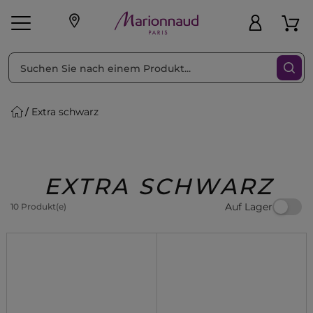
sortieren nach
Filter
Extra schwarz
sönliche Geschenke
s
Angebote
Treueprogramm
Outlet
EXTRA SCHWARZ
Auf Lager
10 Produkt(e)