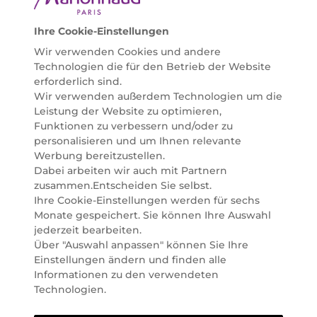
helfen zu können. Entdecken Sie auch unsere
Online Beauty Beratungen und bestellen Sie ganz
Ihre Cookie-Einstellungen
einfach alles für Ihre Beauty Routine direkt nach
Wir verwenden Cookies und andere
Hause oder in Ihre Wunsch-Parfümerie liefern.
Technologien die für den Betrieb der Website
BERATUNG & EXPERTISE
erforderlich sind.
Marionnaud wurde im Jahr 1984 in Paris gegründet
Wir verwenden außerdem Technologien um die
und ist seit 2001 in Österreich vertreten. Mit rund 80
Leistung der Website zu optimieren,
Parfümerien und unserem Online Shop sind wir
Funktionen zu verbessern und/oder zu
Marktführer im selektiven Beautyhandel in
personalisieren und um Ihnen relevante
Österreich. Seit 2023 liefern wir auch nach
Werbung bereitzustellen.
Deutschland. Durch abwechselnde Aktionen und
Dabei arbeiten wir auch mit Partnern
attraktive Angebote zu allen Anlässen finden Sie bei
zusammen.Entscheiden Sie selbst.
Marionnaud alles, was Beauty Herzen höherschlagen
Ihre Cookie-Einstellungen werden für sechs
lässt. Wir glauben fest daran, dass Freude auf viele
Monate gespeichert. Sie können Ihre Auswahl
Arten geschaffen werden kann. Vom beruhigenden
jederzeit bearbeiten.
und pflegenden Gefühl Ihrer Lieblingsaugencreme
Über "Auswahl anpassen" können Sie Ihre
bis zur positiven Verpflichtung zu nachhaltigen
Einstellungen ändern und finden alle
Rohstoffen. Darum suchen wir jeden Tag nach
Informationen zu den verwendeten
Wegen, um Ihnen das tägliche Wohlfühlen zu
Technologien.
erleichtern, Sie zu inspirieren und Sie so gut wir es