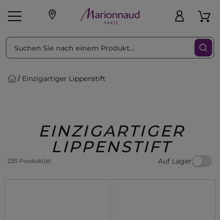
sortieren nach
Filter
Einzigartiger Lippenstift
sönliche Geschenke
s
Angebote
Treueprogramm
Outlet
EINZIGARTIGER
LIPPENSTIFT
Auf Lager
235 Produkt(e)