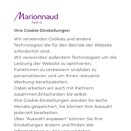
ausgewählte Naturkosmetik und ökologisch
zertifizierte Pflegeprodukte, um bei allen Beauty
Bedürfnissen individuell mit der perfekten Lösung
helfen zu können. Entdecken Sie auch unsere
Online Beauty Beratungen und bestellen Sie ganz
Ihre Cookie-Einstellungen
einfach alles für Ihre Beauty Routine direkt nach
Wir verwenden Cookies und andere
Hause oder in Ihre Wunsch-Parfümerie liefern.
Technologien die für den Betrieb der Website
BERATUNG & EXPERTISE
erforderlich sind.
Marionnaud wurde im Jahr 1984 in Paris gegründet
Wir verwenden außerdem Technologien um die
und ist seit 2001 in Österreich vertreten. Mit rund 80
Leistung der Website zu optimieren,
Parfümerien und unserem Online Shop sind wir
Funktionen zu verbessern und/oder zu
Marktführer im selektiven Beautyhandel in
personalisieren und um Ihnen relevante
Österreich. Seit 2023 liefern wir auch nach
Werbung bereitzustellen.
Deutschland. Durch abwechselnde Aktionen und
Dabei arbeiten wir auch mit Partnern
attraktive Angebote zu allen Anlässen finden Sie bei
zusammen.Entscheiden Sie selbst.
Marionnaud alles, was Beauty Herzen höherschlagen
Ihre Cookie-Einstellungen werden für sechs
lässt. Wir glauben fest daran, dass Freude auf viele
Monate gespeichert. Sie können Ihre Auswahl
Arten geschaffen werden kann. Vom beruhigenden
jederzeit bearbeiten.
und pflegenden Gefühl Ihrer Lieblingsaugencreme
Über "Auswahl anpassen" können Sie Ihre
bis zur positiven Verpflichtung zu nachhaltigen
Einstellungen ändern und finden alle
Rohstoffen. Darum suchen wir jeden Tag nach