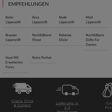
EMPFEHLUNGEN
Roter
Rosa
Nude
Matt
Lippenstift
Lippenstift
Lippenstift
Lippenstift
Brauner
Nachfüllbarer
Rabanne
Nachfüllbare
Lippenstift
Pinsel
Elixier
Düfte Für
Damen
Haut Mit
Roma Parfum
Erweiterten
Poren
Gratis Click
Lieferung in
Gra
& Collect
2-3
Pro
Werktagen