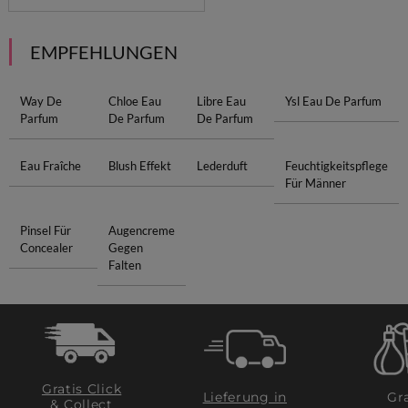
EMPFEHLUNGEN
Way De
Chloe Eau
Libre Eau
Ysl Eau De Parfum
Parfum
De Parfum
De Parfum
Eau Fraîche
Blush Effekt
Lederduft
Feuchtigkeitspflege
Für Männer
Pinsel Für
Augencreme
Concealer
Gegen
Falten
Gratis Click
Lieferung in
Gra
& Collect