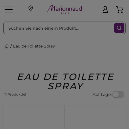
sortieren nach
Filter
Eau de Toilette Spray
sönliche Geschenke
s
Angebote
Treueprogramm
Outlet
EAU DE TOILETTE
SPRAY
Auf Lager
11 Produkt(e)