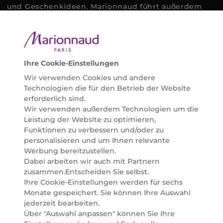
und Geschenkideen. Marionnaud führt außerdem
ausgewählte Naturkosmetik und ökologisch
zertifizierte Pflegeprodukte, um bei allen Beauty
Bedürfnissen individuell mit der perfekten Lösung
helfen zu können. Entdecken Sie auch unsere
Online Beauty Beratungen und bestellen Sie ganz
Ihre Cookie-Einstellungen
einfach alles für Ihre Beauty Routine direkt nach
Wir verwenden Cookies und andere
Hause oder in Ihre Wunsch-Parfümerie liefern.
Technologien die für den Betrieb der Website
BERATUNG & EXPERTISE
erforderlich sind.
Marionnaud wurde im Jahr 1984 in Paris gegründet
Wir verwenden außerdem Technologien um die
und ist seit 2001 in Österreich vertreten. Mit rund 80
Leistung der Website zu optimieren,
Parfümerien und unserem Online Shop sind wir
Funktionen zu verbessern und/oder zu
Marktführer im selektiven Beautyhandel in
personalisieren und um Ihnen relevante
Österreich. Seit 2023 liefern wir auch nach
Werbung bereitzustellen.
Deutschland. Durch abwechselnde Aktionen und
Dabei arbeiten wir auch mit Partnern
attraktive Angebote zu allen Anlässen finden Sie bei
zusammen.Entscheiden Sie selbst.
Marionnaud alles, was Beauty Herzen höherschlagen
Ihre Cookie-Einstellungen werden für sechs
lässt. Wir glauben fest daran, dass Freude auf viele
Monate gespeichert. Sie können Ihre Auswahl
Arten geschaffen werden kann. Vom beruhigenden
jederzeit bearbeiten.
und pflegenden Gefühl Ihrer Lieblingsaugencreme
Über "Auswahl anpassen" können Sie Ihre
bis zur positiven Verpflichtung zu nachhaltigen