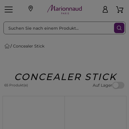
sortieren nach
Filter
Concealer Stick
sönliche Geschenke
s
Angebote
Treueprogramm
Outlet
CONCEALER STICK
Auf Lager
65 Produkt(e)