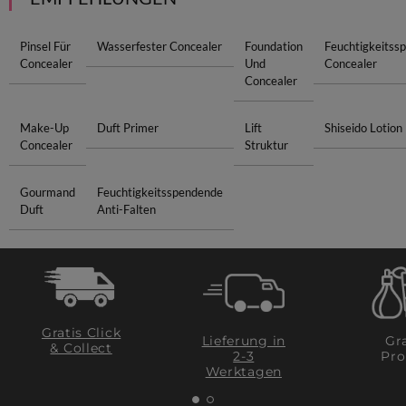
Pinsel Für
Wasserfester Concealer
Foundation
Feuchtigkeitss
Concealer
Und
Concealer
Concealer
Make-Up
Duft Primer
Lift
Shiseido Lotion
Concealer
Struktur
Gourmand
Feuchtigkeitsspendende
Duft
Anti-Falten
Gratis Click
Lieferung in
Gra
& Collect
2-3
Pro
Werktagen