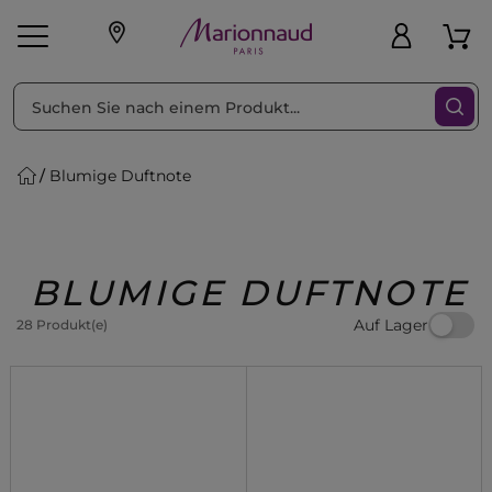
sortieren nach
Filter
Blumige Duftnote
sönliche Geschenke
s
Angebote
Treueprogramm
Outlet
BLUMIGE DUFTNOTE
Auf Lager
28 Produkt(e)