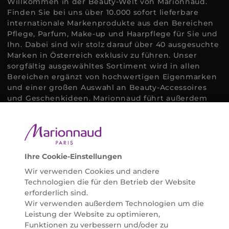
Willkommen in der Beauty-Welt von Marionnaud.
Finden Sie bei uns über 10.000 sofort lieferbare
internationale Markenprodukte aus den Bereichen
Pflege, Parfum, Make-up und Haarpflege für Sie und
Ihn. Dabei sind wir stolz darauf über 40 ausgesuchte
Marken in Österreich exklusiv zu führen. Unser
sorgfältig ausgewähltes Sortiment wird in allen
Bereichen ergänzt von hochwertigen Eigenmarken
und einer großen Auswahl an Beauty-Accessoires
und Geschenkideen. Marionnaud führt außerdem
ausgewählte Naturkosmetik und ökologisch
zertifizierte Pflegeprodukte, um bei allen Beauty
Bedürfnissen individuell mit der perfekten Lösung
helfen zu können. Entdecken Sie auch unsere
Online Beauty Beratungen und bestellen Sie ganz
Ihre Cookie-Einstellungen
einfach alles für Ihre Beauty Routine direkt nach
Wir verwenden Cookies und andere
Hause oder in Ihre Wunsch-Parfümerie liefern.
Technologien die für den Betrieb der Website
BERATUNG & EXPERTISE
erforderlich sind.
Marionnaud wurde im Jahr 1984 in Paris gegründet
Wir verwenden außerdem Technologien um die
und ist seit 2001 in Österreich vertreten. Mit rund 80
Leistung der Website zu optimieren,
Parfümerien und unserem Online Shop sind wir
Funktionen zu verbessern und/oder zu