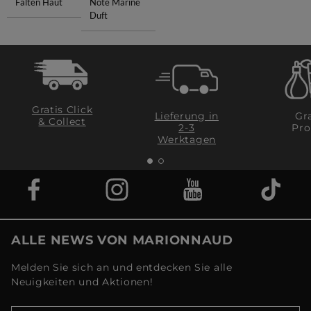
Falten Haut
Note Marine
Duft
Gratis Click
Lieferung in
Gra
& Collect
2-3
Pro
Werktagen
ALLE NEWS VON MARIONNAUD
Melden Sie sich an und entdecken Sie alle
Neuigkeiten und Aktionen!