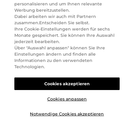
Marktführer im selektiven Beautyhandel in
personalisieren und um Ihnen relevante
Österreich. Seit 2023 liefern wir auch nach
Werbung bereitzustellen.
Deutschland. Durch abwechselnde Aktionen und
Dabei arbeiten wir auch mit Partnern
attraktive Angebote zu allen Anlässen finden Sie bei
zusammen.Entscheiden Sie selbst.
Marionnaud alles, was Beauty Herzen höherschlagen
Ihre Cookie-Einstellungen werden für sechs
lässt. Wir glauben fest daran, dass Freude auf viele
Monate gespeichert. Sie können Ihre Auswahl
Arten geschaffen werden kann. Vom beruhigenden
jederzeit bearbeiten.
und pflegenden Gefühl Ihrer Lieblingsaugencreme
Über "Auswahl anpassen" können Sie Ihre
bis zur positiven Verpflichtung zu nachhaltigen
Einstellungen ändern und finden alle
Rohstoffen. Darum suchen wir jeden Tag nach
Informationen zu den verwendeten
Wegen, um Ihnen das tägliche Wohlfühlen zu
Technologien.
erleichtern, Sie zu inspirieren und Sie so gut wir es
können online und offline zu beraten und bei Ihren
Cookies akzeptieren
Fragen zu unterstützen.
Cookies anpassen
Notwendige Cookies akzeptieren
©2026 Marionnaud
|
Sitemap