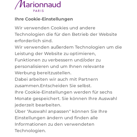
Bedürfnissen individuell mit der perfekten Lösung
helfen zu können. Entdecken Sie auch unsere
Online Beauty Beratungen und bestellen Sie ganz
Ihre Cookie-Einstellungen
einfach alles für Ihre Beauty Routine direkt nach
Wir verwenden Cookies und andere
Hause oder in Ihre Wunsch-Parfümerie liefern.
Technologien die für den Betrieb der Website
BERATUNG & EXPERTISE
erforderlich sind.
Marionnaud wurde im Jahr 1984 in Paris gegründet
Wir verwenden außerdem Technologien um die
und ist seit 2001 in Österreich vertreten. Mit rund 80
Leistung der Website zu optimieren,
Parfümerien und unserem Online Shop sind wir
Funktionen zu verbessern und/oder zu
Marktführer im selektiven Beautyhandel in
personalisieren und um Ihnen relevante
Österreich. Seit 2023 liefern wir auch nach
Werbung bereitzustellen.
Deutschland. Durch abwechselnde Aktionen und
Dabei arbeiten wir auch mit Partnern
attraktive Angebote zu allen Anlässen finden Sie bei
zusammen.Entscheiden Sie selbst.
Marionnaud alles, was Beauty Herzen höherschlagen
Ihre Cookie-Einstellungen werden für sechs
lässt. Wir glauben fest daran, dass Freude auf viele
Monate gespeichert. Sie können Ihre Auswahl
Arten geschaffen werden kann. Vom beruhigenden
jederzeit bearbeiten.
und pflegenden Gefühl Ihrer Lieblingsaugencreme
Über "Auswahl anpassen" können Sie Ihre
bis zur positiven Verpflichtung zu nachhaltigen
Einstellungen ändern und finden alle
Rohstoffen. Darum suchen wir jeden Tag nach
Informationen zu den verwendeten
Wegen, um Ihnen das tägliche Wohlfühlen zu
Technologien.
erleichtern, Sie zu inspirieren und Sie so gut wir es