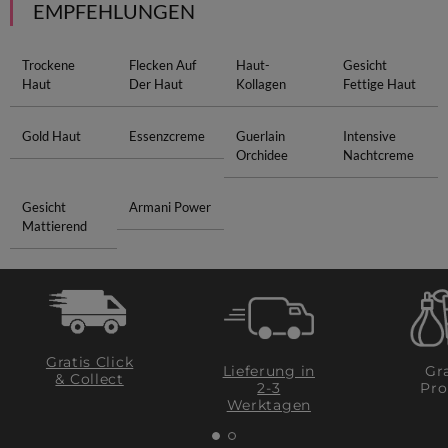
EMPFEHLUNGEN
Trockene
Flecken Auf
Haut-
Gesicht
Haut
Der Haut
Kollagen
Fettige Haut
Gold Haut
Essenzcreme
Guerlain
Intensive
Orchidee
Nachtcreme
Gesicht
Armani Power
Mattierend
Gratis Click
Lieferung in
Gra
& Collect
2-3
Pro
Werktagen