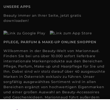
UNSERE APPS
Beauty immer an Ihrer Seite, jetzt gratis
downloaden!
PFLEGE, PARFUM & MAKE-UP ONLINE SHOPPEN
Willkommen in der Beauty-Welt von Marionnaud.
Finden Sie bei uns über 10.000 sofort lieferbare
internationale Markenprodukte aus den Bereichen
Pflege, Parfum, Make-up und Haarpflege für Sie und
Ihn. Dabei sind wir stolz darauf über 40 ausgesuchte
Marken in Österreich exklusiv zu führen. Unser
sorgfältig ausgewähltes Sortiment wird in allen
Bereichen ergänzt von hochwertigen Eigenmarken
und einer großen Auswahl an Beauty-Accessoires
und Geschenkideen. Marionnaud führt außerdem
ausgewählte Naturkosmetik und ökologisch
zertifizierte Pflegeprodukte, um bei allen Beauty