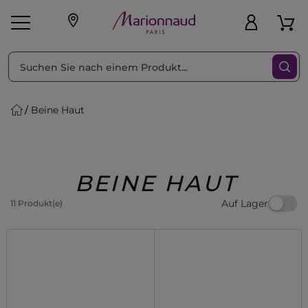
sortieren nach
Filter
Beine Haut
sönliche Geschenke
s
Angebote
Treueprogramm
Outlet
BEINE HAUT
Auf Lager
11 Produkt(e)