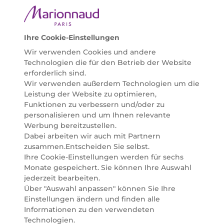
zertifizierte Pflegeprodukte, um bei allen Beauty
Bedürfnissen individuell mit der perfekten Lösung
helfen zu können. Entdecken Sie auch unsere
Online Beauty Beratungen und bestellen Sie ganz
Ihre Cookie-Einstellungen
einfach alles für Ihre Beauty Routine direkt nach
Wir verwenden Cookies und andere
Hause oder in Ihre Wunsch-Parfümerie liefern.
Technologien die für den Betrieb der Website
BERATUNG & EXPERTISE
erforderlich sind.
Marionnaud wurde im Jahr 1984 in Paris gegründet
Wir verwenden außerdem Technologien um die
und ist seit 2001 in Österreich vertreten. Mit rund 80
Leistung der Website zu optimieren,
Parfümerien und unserem Online Shop sind wir
Funktionen zu verbessern und/oder zu
Marktführer im selektiven Beautyhandel in
personalisieren und um Ihnen relevante
Österreich. Seit 2023 liefern wir auch nach
Werbung bereitzustellen.
Deutschland. Durch abwechselnde Aktionen und
Dabei arbeiten wir auch mit Partnern
attraktive Angebote zu allen Anlässen finden Sie bei
zusammen.Entscheiden Sie selbst.
Marionnaud alles, was Beauty Herzen höherschlagen
Ihre Cookie-Einstellungen werden für sechs
lässt. Wir glauben fest daran, dass Freude auf viele
Monate gespeichert. Sie können Ihre Auswahl
Arten geschaffen werden kann. Vom beruhigenden
jederzeit bearbeiten.
und pflegenden Gefühl Ihrer Lieblingsaugencreme
Über "Auswahl anpassen" können Sie Ihre
bis zur positiven Verpflichtung zu nachhaltigen
Einstellungen ändern und finden alle
Rohstoffen. Darum suchen wir jeden Tag nach
Informationen zu den verwendeten
Wegen, um Ihnen das tägliche Wohlfühlen zu
Technologien.