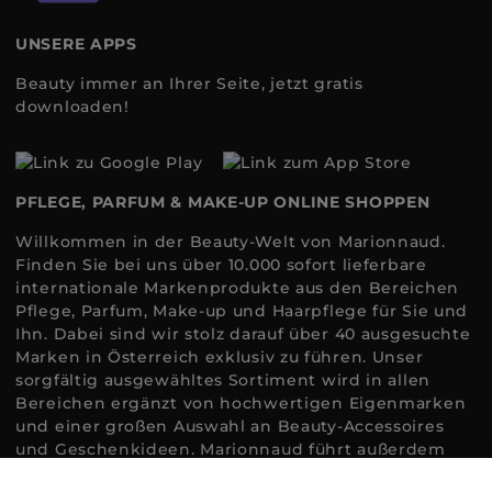
UNSERE APPS
Beauty immer an Ihrer Seite, jetzt gratis
downloaden!
PFLEGE, PARFUM & MAKE-UP ONLINE SHOPPEN
Willkommen in der Beauty-Welt von Marionnaud.
Finden Sie bei uns über 10.000 sofort lieferbare
internationale Markenprodukte aus den Bereichen
Pflege, Parfum, Make-up und Haarpflege für Sie und
Ihn. Dabei sind wir stolz darauf über 40 ausgesuchte
Marken in Österreich exklusiv zu führen. Unser
sorgfältig ausgewähltes Sortiment wird in allen
Bereichen ergänzt von hochwertigen Eigenmarken
und einer großen Auswahl an Beauty-Accessoires
und Geschenkideen. Marionnaud führt außerdem
ausgewählte Naturkosmetik und ökologisch