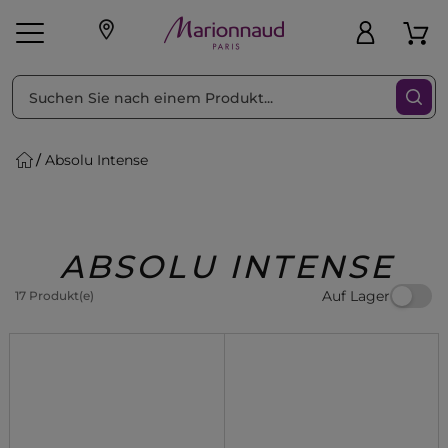
sortieren nach
Filter
Absolu Intense
sönliche Geschenke
s
Angebote
Treueprogramm
Outlet
ABSOLU INTENSE
Auf Lager
17 Produkt(e)