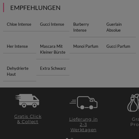
EMPFEHLUNGEN
Chloe Intense
Gucci Intense
Burberry
Guerlain
Intense
Absolue
Her Intense
Mascara Mit
Monoi Parfum
Gucci Parfum
Kleiner Bürste
Dehydrierte
Extra Schwarz
Haut
Gratis Click
Lieferung in
Gra
& Collect
2-3
Pro
Werktagen