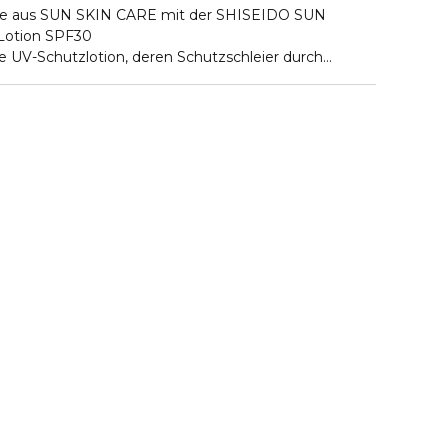
ste aus SUN SKIN CARE mit der SHISEIDO SUN
otion SPF30
te UV-Schutzlotion, deren Schutzschleier durch
ärkt wird und von selbst wieder glättet. Sie schützt
en Hautschichten vor UVA und UVB.
MBINIERT MIT HAUTPFLEGEVORTEILEN
, die Haut vor oxidativen Schäden durch blaues Licht zu
ür einen glatten und prallen Teint mit Färberdistel-
igkeit mit Algenkomplex
hme Haut mit SEAWEED COMPLEX, kombiniert mit
dativen Schäden der Umweltverschmutzung mit dem
flasche**.
n 10 Freiwilligen