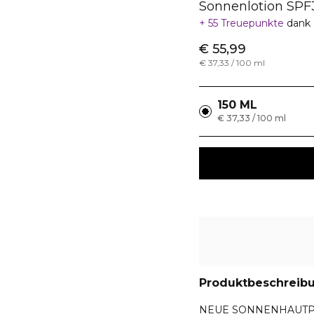
Sonnenlotion SPF
55 Treuepunkte
dank 
€ 55,99
€ 37,33 / 100 ml
150 ML
€ 37,33 / 100 ml
Produktbeschreib
NEUE SONNENHAUTP