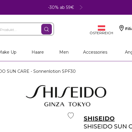
-30% ab 59€
Fil
ÖSTERREICH
Make Up
Haare
Men
Accessories
An
O SUN CARE - Sonnenlotion SPF30
SHISEIDO
SHISEIDO SUN 