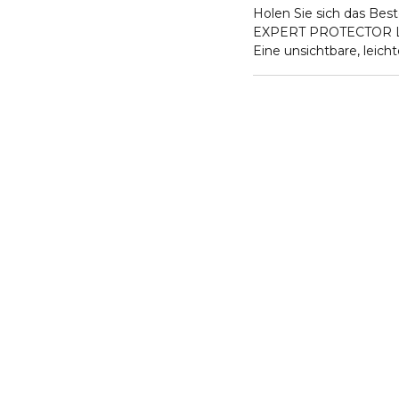
Holen Sie sich das Be
EXPERT PROTECTOR L
Eine unsichtbare, leich
Wärme und Wasser verst
die inneren und äußer
STARKER SCHUTZ KO
- Hilft mit Hypotaurin*
schützen
- Verschönert die Haut f
Extrakt
- Spendet 4-H**Feucht
- Beruhigt unangene
Liorice Root Extrakt
- Wirkt gegen die oxi
NatureSurge Complex*
90 % pflanzliche Pasten
*In-vitro-Test
**Instrumenteller Test a
***ohne Kappe