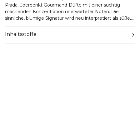
Prada, überdenkt Gourmand-Düfte mit einer süchtig
machenden Konzentration unerwarteter Noten. Die
sinnliche, blumige Signatur wird neu interpretiert als süße,
essbare Blume dank Neroliöl und Orangenblüten-Herz-
Absolut. Die Herznote enthüllt einen unerwarteten
Inhaltsstoffe
gesalzenen Pistazienakkord mit süchtig machenden,
gerösteten und salzigen Noten. In der Basisnote bringt ein
kräftiger, cremiger Sandelholzakkord Raffinesse in diesen
Gourmand-Duft und sorgt für eine sinnliche und moderne
Note. Der minimalistische Flakon, inspiriert von Pradas
ikonischem Dreieckslogo, wurde mit einer raffinierten
tiefrosa Lackierung neu erfunden und spiegelt die
maximale Intensität dieser Radical Essence wider. Er ist
disruptiv so konzipiert, dass er auf der Seite liegt. Das
Prada-Wappenlogo kontrastiert mit der Lackierung.
• Ein innovativer Gourmand-Duft mit unerwarteten Noten
wie gesalzener Pistazie und cremigem Sandelholz.
• Die intensivste Formel, die sinnliche Blütennoten mit
süchtig machenden, gerösteten Akzenten vereint.
• Nachfüllbares Design im ikonischen Prada-Dreieck-Flakon