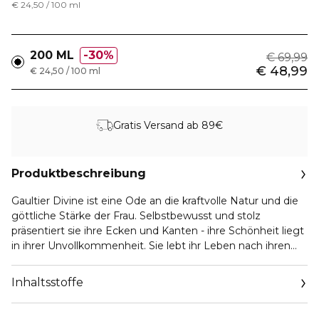
€ 24,50 / 100 ml
200 ML
30%
€ 69,99
€ 48,99
€ 24,50 / 100 ml
Gratis Versand ab 89€
Produktbeschreibung
Gaultier Divine ist eine Ode an die kraftvolle Natur und die
göttliche Stärke der Frau. Selbstbewusst und stolz
präsentiert sie ihre Ecken und Kanten - ihre Schönheit liegt
in ihrer Unvollkommenheit. Sie lebt ihr Leben nach ihren
eigenen Vorstellungen und ist absolut frei. Mit ihrem
ultimativen Charme und ihrer Kombination aus
Inhaltsstoffe
Verspieltheit und Stärke verzaubert sie jeden in ihrer Nähe.