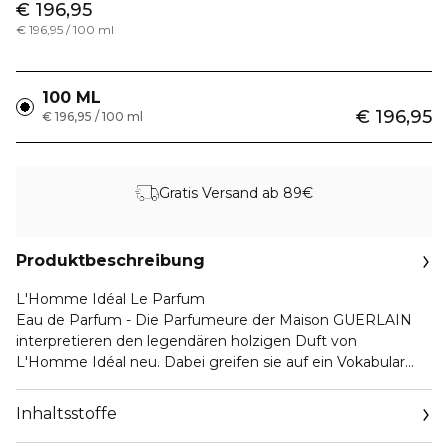
€ 196,95
€ 196,95 / 100 ml
100 ML
€ 196,95
€ 196,95 / 100 ml
Gratis Versand ab 89€
Produktbeschreibung
L'Homme Idéal Le Parfum
Eau de Parfum - Die Parfumeure der Maison GUERLAIN
interpretieren den legendären holzigen Duft von
L'Homme Idéal neu. Dabei greifen sie auf ein Vokabular
aus der Welt der Spirituosen zurück, die so viele
Gemeinsamkeiten mit der Parfumkunst aufweist. Von
Inhaltsstoffe
diesem Universum haben sie sich inspirieren lassen zu
emblematischen Noten und einer bezaubernden,