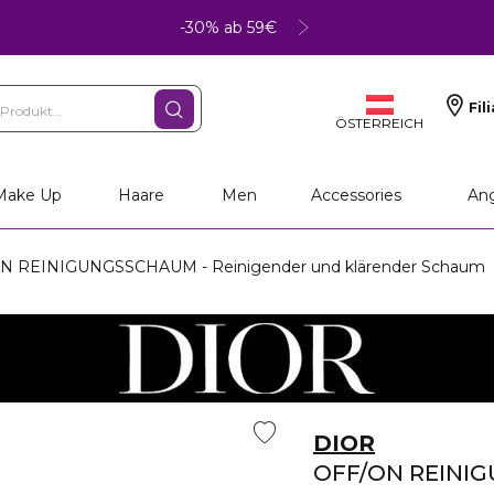
-30% ab 59€
Fil
ÖSTERREICH
Make Up
Haare
Men
Accessories
An
N REINIGUNGSSCHAUM - Reinigender und klärender Schaum
DIOR
OFF/ON REINI