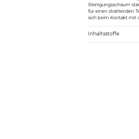
Reinigungsschaum stärk
für einen strahlenden T
sich beim Kontakt mit 
> OFF-WIRKSAMKEIT
Inhaltsstoffe
- Beseitigt Unreinhei
- Beseitigt 99 % der Mi
- Reduziert überschüss
Haut
- Reduziert die durch
Hautschäden² um die H
> ON-WIRKSAMKEIT
- Stärkt die Hautbarrie
- Spendet der Haut 6 S
- Verkleinert sichtbar d
Nach 1 Monat ist die Ha
1Instrumenteller Test 
2Ex-vivo-Test.