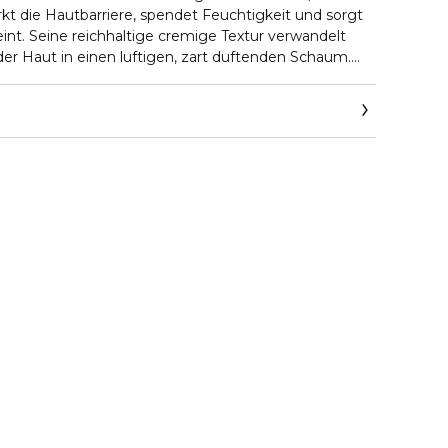
t die Hautbarriere, spendet Feuchtigkeit und sorgt
eint. Seine reichhaltige cremige Textur verwandelt
der Haut in einen luftigen, zart duftenden Schaum.
ten sowie Rückstände von Make-up und Sonnencreme
kropartikel¹ auf der Hautoberfläche
igen Talg und bewahrt den natürlichen pH-Wert der
 Umweltverschmutzung verursachten tiefen
älfte
re 24 Stunden lang³
tunden lang Feuchtigkeit³
ie Poren
ut 42 % glatter4 und erscheint 3 Mal strahlender.5
an 30 Frauen, getestet auf 1 µm, 20–25 µm, 49 µm.