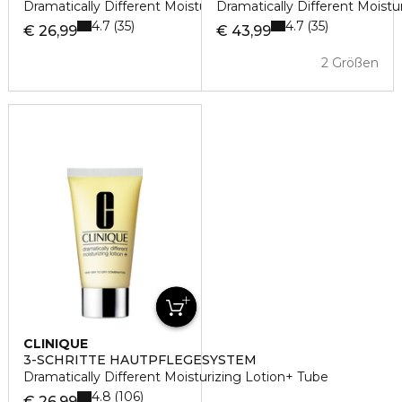
Dramatically Different Moisturizing Gel Tube
Dramatically Different Moistu
4.7
4.7
35
35
€ 26,99
€ 43,99
2 Größen
CLINIQUE
3-SCHRITTE HAUTPFLEGESYSTEM
Dramatically Different Moisturizing Lotion+ Tube
4.8
106
€ 26,99