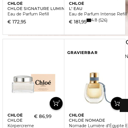
CHLOÉ
CHLOÉ
CHLOÉ SIGNATURE LUMINEUSE
L' EAU
Eau de Parfum Refill
Eau de Parfum Intense Refill
4.8
526
€ 172,95
€ 181,95
GRAVIERBAR
Seit 2018 erweckt die Duftlinie 
CHLOÉ
CHLOÉ
€ 86,99
CHLOÉ
CHLOÉ NOMADE
Körpercreme
Nomade Lumière d'Égypte E