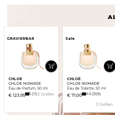
A
GRAVIERBAR
Sale
CHLOÉ
CHLOÉ
CHLOÉ NOMADE
CHLOÉ NOMADE
Eau de Parfum, 50 ml
Eau de Toilette, 50 ml
5
4.6
11
369
3 Größen
€ 123,95
€ 71,00
3 Größen