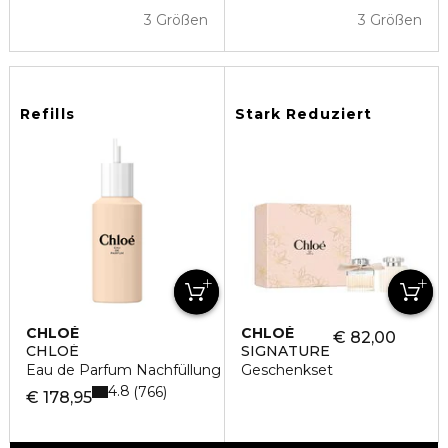
3 Größen
3 Größen
Refills
Stark Reduziert
CHLOÉ
CHLOÉ
€ 82,00
CHLOÉ
SIGNATURE
Eau de Parfum Nachfüllung
Geschenkset
4.8
766
€ 178,95