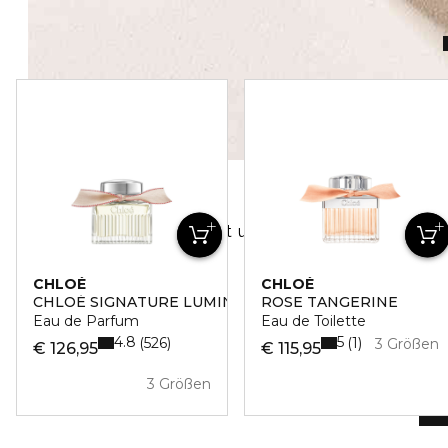
Freiheit, Leichtigkeit und Weiblichkeit – das s
CHLOÉ
CHLOÉ
CHLOÉ SIGNATURE LUMINEUSE
ROSE TANGERINE
Eau de Parfum
Eau de Toilette
4.8
5
526
1
3 Größen
€ 126,95
€ 115,95
3 Größen