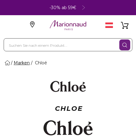
-30% ab 59€
Marken
Chloé
CHLOE