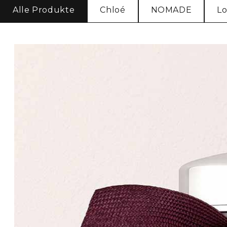
Alle Produkte
Chloé
NOMADE
Lo