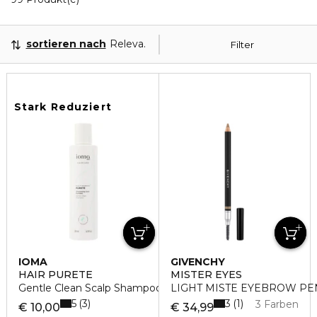
sortieren nach
Relevanz
Filter
Stark Reduziert
IOMA
GIVENCHY
HAIR PURETE
MISTER EYES
Gentle Clean Scalp Shampoo
LIGHT MISTE EYEBROW PE
5
3
3
1
3 Farben
€ 10,00
€ 34,99