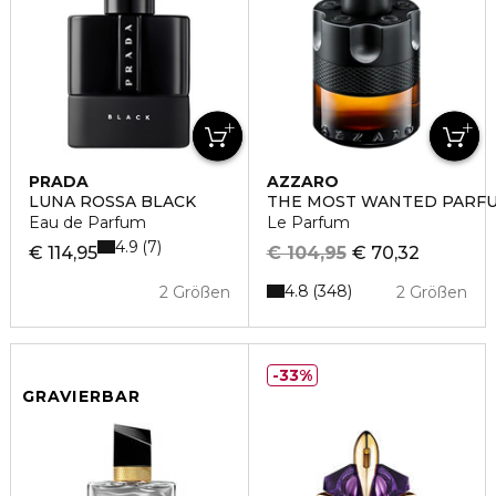
PRADA
AZZARO
LUNA ROSSA BLACK
THE MOST WANTED PARF
Eau de Parfum
Le Parfum
4.9
7
€ 114,95
€ 104,95
€ 70,32
4.8
348
2 Größen
2 Größen
33%
GRAVIERBAR