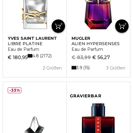
YVES SAINT LAURENT
MUGLER
LIBRE PLATINE
ALIEN HYPERSENSES
Eau de Parfum
Eau de Parfum
4.8
2172
€ 180,95
€ 83,99
€ 56,27
3.9
15
2 Größen
3 Größen
33%
GRAVIERBAR