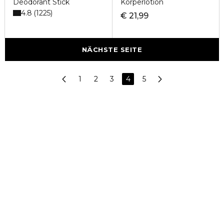
Deodorant Stick
Körperlotion
4.8
1225
€ 21,99
NÄCHSTE SEITE
1
2
3
4
5