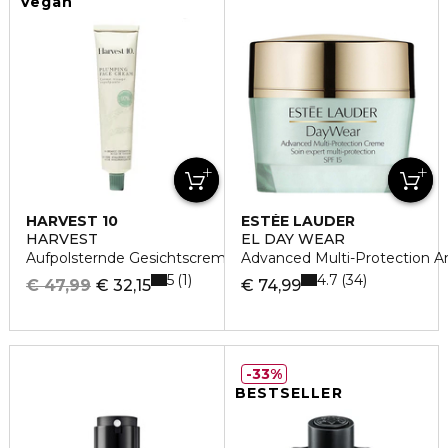
Vegan
HARVEST 10
ESTÉE LAUDER
HARVEST
EL DAY WEAR
Aufpolsternde Gesichtscreme
Advanced Multi-Protection A
5
4.7
1
34
€ 47,99
€ 32,15
€ 74,99
33%
BESTSELLER