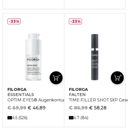
33%
33%
FILORGA
FILORGA
ESSENTIALS
FALTEN
OPTIM-EYES® Augenkontur Augenpflege
TIME-FILLER SHOT 5XP Gesi
€ 69,99
€ 46,89
€ 86,99
€ 58,28
4.5
4.7
526
84