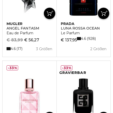
MUGLER
PRADA
ANGEL FANTASM
LUNA ROSSA OCEAN
Eau de Parfum
Le Parfum
4.6
928
€ 83,99
€ 56,27
€ 137,95
4.6
17
3 Größen
2 Größen
33%
33%
GRAVIERBAR