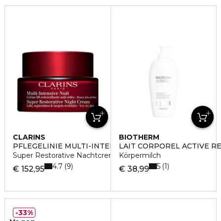
CLARINS
BIOTHERM
PFLEGELINIE MULTI-INTENSIVE
LAIT CORPOREL ACTIVE R
Super Restorative Nachtcreme - für sehr trockene Haut
Körpermilch
4.7
5
9
1
€ 152,95
€ 38,99
33%