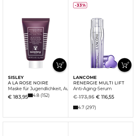
33%
SISLEY
LANCÔME
À LA ROSE NOIRE
RÉNERGIE MULTI LIFT
Maske für Jugendlichkeit, Aufpolsterung & Ausstrahlung
Anti-Aging-Serum
4.8
152
€ 183,95
€ 173,95
€ 116,55
4.7
297