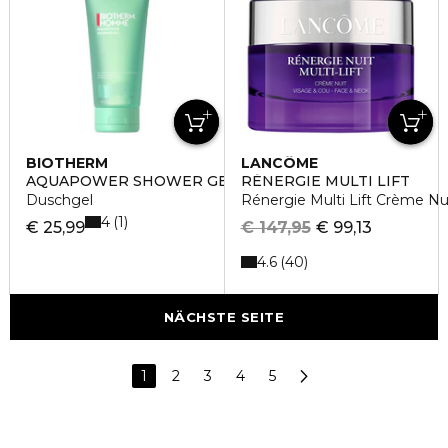
BIOTHERM
LANCÔME
AQUAPOWER SHOWER GEL
RÉNERGIE MULTI LIFT
Duschgel
Rénergie Multi Lift Crème N
4
1
€ 25,99
€ 147,95
€ 99,13
4.6
40
NÄCHSTE SEITE
1
2
3
4
5