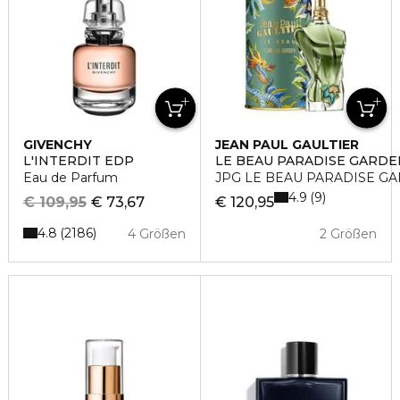
GIVENCHY
JEAN PAUL GAULTIER
L'INTERDIT EDP
LE BEAU PARADISE GARDE
Eau de Parfum
JPG LE BEAU PARADISE G
4.9
9
€ 109,95
€ 73,67
€ 120,95
4.8
2186
4 Größen
2 Größen