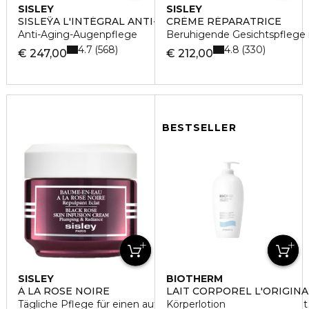
SISLEY
SISLEY
SISLEŸA L'INTÉGRAL ANTI-ÂGE
CRÈME RÉPARATRICE
Anti-Aging-Augenpflege
Beruhigende Gesichtspflege m
4.7
4.8
568
330
€ 247,00
€ 212,00
BESTSELLER
SISLEY
BIOTHERM
À LA ROSE NOIRE
LAIT CORPOREL L'ORIGINA
Tägliche Pflege für einen aufgepolsterten, strahlenden Teint
Körperlotion