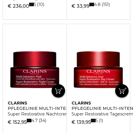
5
4.8
10
151
€ 236,00
€ 33,99
CLARINS
CLARINS
PFLEGELINIE MULTI-INTENSIVE
PFLEGELINIE MULTI-INTEN
Super Restorative Nachtcreme
Super Restorative Tagescrem
4.7
5
34
1
€ 152,95
€ 139,95