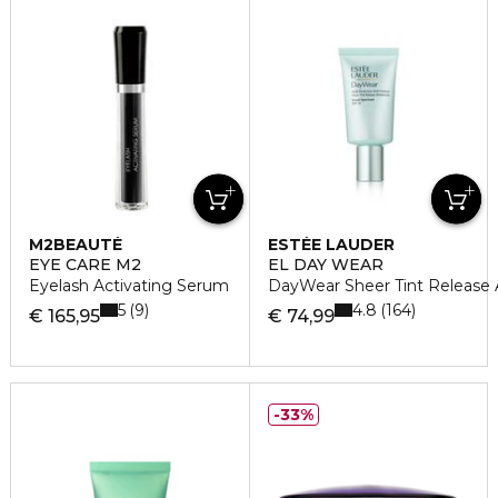
M2BEAUTÉ
ESTÉE LAUDER
EYE CARE M2
EL DAY WEAR
Eyelash Activating Serum
DayWear Sheer Tint Release A
5
4.8
9
164
€ 165,95
€ 74,99
33%