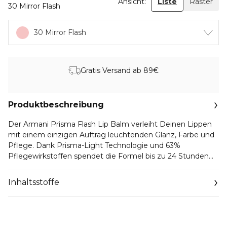
Ansicht:
Liste
Raster
30 Mirror Flash
30 Mirror Flash
Gratis Versand ab 89€
Produktbeschreibung
Der Armani Prisma Flash Lip Balm verleiht Deinen Lippen
mit einem einzigen Auftrag leuchtenden Glanz, Farbe und
Pflege. Dank Prisma-Light Technologie und 63%
Pflegewirkstoffen spendet die Formel bis zu 24 Stunden
intensive Feuchtigkeit und verleiht den Lippen einen
brillanten Glanz sowie ein glattes, angenehmes Gefühl.
Inhaltsstoffe
Mehr als ein Lip Balm: Dieses luxuriöse Must-have für die
Lippen verbindet den Glanz eines Lipgloss mit dem
Komfort eines Lippenstifts und macht die Lippen
leuchtend, samtweich und gepflegt. Mit pflegenden Ölen