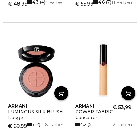
4.3
4.6
4
7
4 Farben
11 Farben
€ 48,99
€ 55,99
ARMANI
ARMANI
€ 53,99
LUMINOUS SILK BLUSH
POWER FABRIC
Rouge
Concealer
5
4.2
2
5
8 Farben
12 Farben
€ 69,99