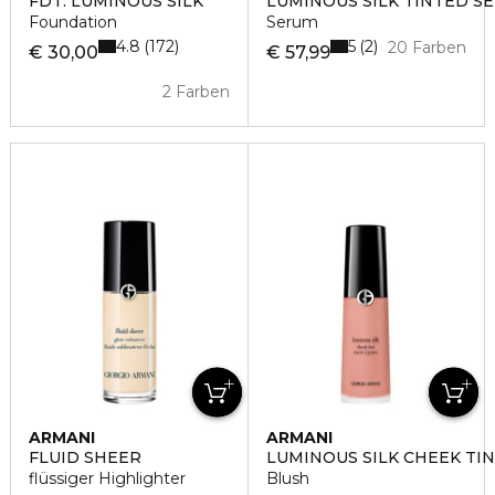
FDT. LUMINOUS SILK
LUMINOUS SILK TINTED S
Foundation
Serum
4.8
5
172
2
20 Farben
€ 30,00
€ 57,99
2 Farben
ARMANI
ARMANI
FLUID SHEER
LUMINOUS SILK CHEEK TI
flüssiger Highlighter
Blush