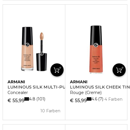
ARMANI
ARMANI
LUMINOUS SILK MULTI-PURPOSE GLOW CONCEALER
LUMINOUS SILK CHEEK TIN
Concealer
Rouge (Creme)
4.8
4.6
101
7
4 Farben
€ 55,99
€ 55,99
10 Farben